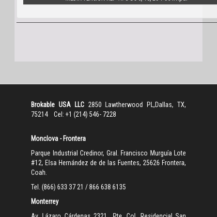
Brokable USA LLC
2850 Lawtherwood PL,Dallas, TX,
75214 Cel: +1 (214) 546- 7228
Monclova - Frontera
Parque Industrial Credinor, Gral. Francisco Murguía Lote
#12, Elsa Hernández de de las Fuentes, 25626 Frontera,
Coah.
Tel. (866) 633 37 21 / 866 638 6135
Monterrey
Av. Lázaro Cárdenas 2321., Pte. Col. Residencial San