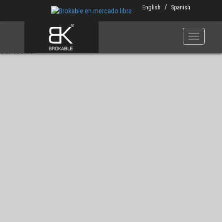
Skip
English
Spanish
to
main
content