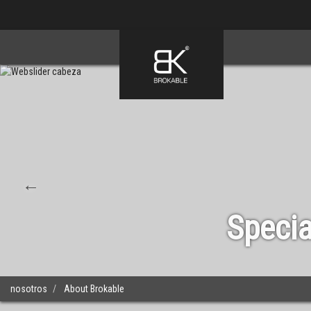
Skip
to
main
content
Specia
nosotros
About Brokable