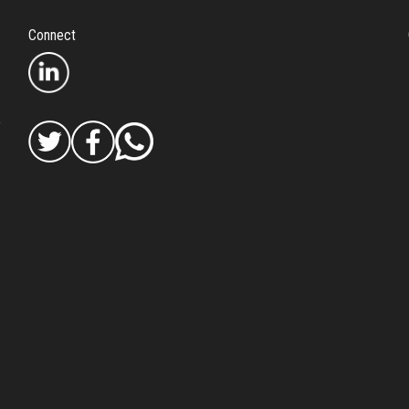
1
Connect
8
a
: