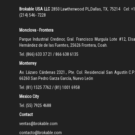
Brokable USA LLC
2850 Lawtherwood PL,Dallas, TX, 75214 Cel: +
(214) 546- 722
Monclova - Frontera
Parque Industrial Credinor, Gral. Francisco Murguía Lote #12, Els
Hernández de de las Fuentes, 25626 Frontera, Coah.
Tel. (866) 633 37 21 / 866 638 6135
Monterrey
Av. Lázaro Cárdenas 2321., Pte. Col. Residencial San Agustín C.P
66260 San Pedro Garza García, Nuevo León
Tel. (81) 1525 7762 / (81) 1001 6958
Mexico City
Tel. (55) 7925 4688
Contact
ventas@brokable.com
contacto@brokable.com