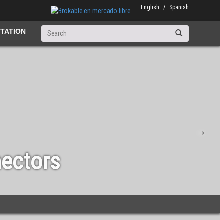
English
Spanish
Search
TATION
Search
nectors