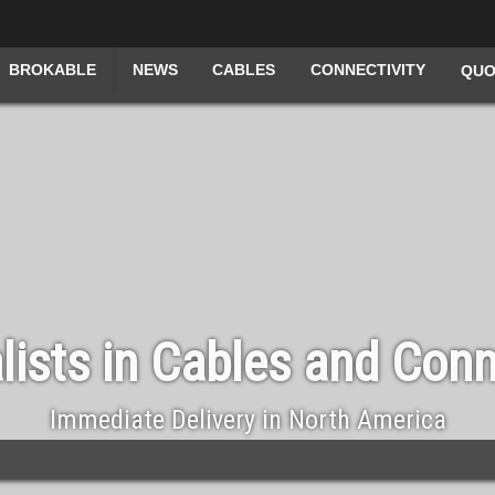
NEWS
CONNECTIVITY
BROKABLE
CABLES
QUO
lists in Cables and Con
Immediate Delivery in North America